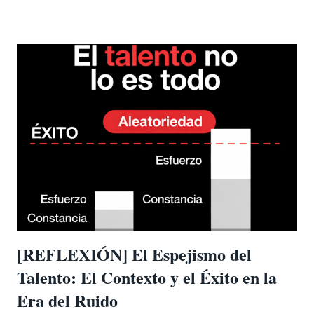
reducirse a coincidencia geográfica ni a préstamo
cultural: la necesidad universal de que lo que ocurre
signifique algo . No importa la lengua, el continente, el
nivel tecnológico ni la estructura política. El ser humano,
en todo tiempo y lugar, se ha negado a habitar un
universo sin dirección. La lectura secular convencional ha
llamado a esto " deducción primitiva ": el impulso
precientífico de atribuir causas intencionales a fenómenos
naturales, de leer propósito donde solo hay azar, de
proyectar voluntad sobre un cosmos indiferente. Según
esta lectura, se trataría de un residuo cognitivo que la
ilustración, la cienci...
[REFLEXIÓN] El Espejismo del
Talento: El Contexto y el Éxito en la
Era del Ruido