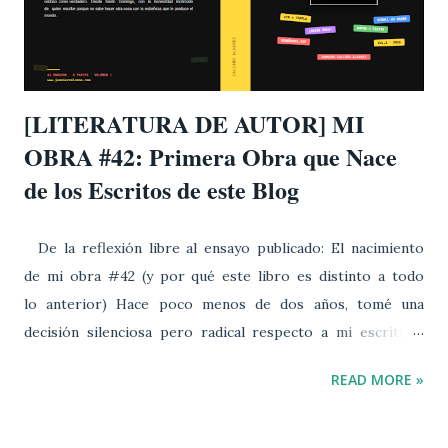
reconocimiento o ascenso dentro de un sistema
determinado. Y ahí es donde el análisis se vuelve más
complejo. Vivimos bajo una narrativa cómoda y repetida
hasta el cansancio: si tienes ta...
[LITERATURA DE AUTOR] MI
OBRA #42: Primera Obra que Nace
de los Escritos de este Blog
De la reflexión libre al ensayo publicado: El nacimiento
de mi obra #42 (y por qué este libro es distinto a todo
lo anterior) Hace poco menos de dos años, tomé una
decisión silenciosa pero radical respecto a mi escritura.
Durante mucho tiempo, gran parte de mi producción
READ MORE »
intelectual había respondido a exigencias externas:
currículos, necesidades académicas o proyectos
estructurados. Pero hace unos dieciocho meses, sentí un