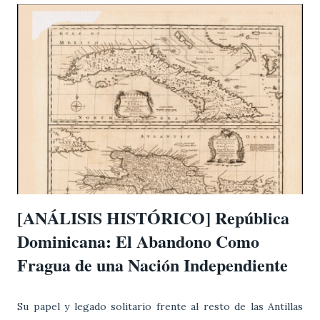
del siglo XIX constituían una parte significativa de la
población nativa de la isla. A primera vista, podría
pensarse que tras expulsar exitosamente a los franceses
en 1809 y establecer cierto autogobierno bajo la débil
metrópoli española, estos criollos en la parte este de la
isla rápidamente habrían adoptado un firme sentimiento
independentista y anticolonial. Sin embargo, la realidad
histórica matiza considerablemente este cuadro. Como
bien apunto en mi hipotesis, la gran mayoría de familias
criollas dominicanas e...
[ANÁLISIS HISTÓRICO] República
Dominicana: El Abandono Como
Fragua de una Nación Independiente
Su papel y legado solitario frente al resto de las Antillas