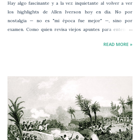
Hay algo fascinante y a la vez inquietante al volver a ver
los highlights de Allen Iverson hoy en día. No por
nostalgia — no es "mi época fue mejor" —, sino por
examen. Como quien revisa viejos apuntes para entender
mejor lo que fue. Con la distancia que da el tiempo y el
READ MORE »
ojo clínico que hemos desarrollado, uno no puede evitar
fijarse en la violencia de su mecánica. No me refiero a su
actitud, que era desafiante por naturaleza, sino a la física
pura de su tiro. Recientemente, observaba uno de sus
clásicos pull-up jumpers en transición y me golpeó una
realidad biomecánica : su tiro se veía innecesariamente
pesado. Cada suspensión era una guerra contra la inercia.
Iverson venía a mil por hora, frenaba en seco —con ese
chirrido de zapatillas que casi podías sentir en tus
propios dientes— y se elevaba verticalmente, absorbiendo
un impacto brutal en sus rodillas y tobillos. Siempre temí