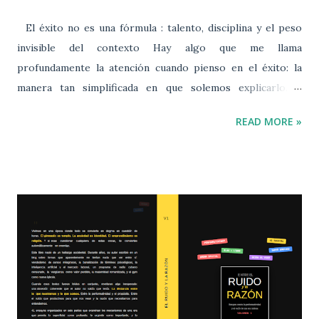
El éxito no es una fórmula : talento, disciplina y el peso
invisible del contexto Hay algo que me llama
profundamente la atención cuando pienso en el éxito: la
manera tan simplificada en que solemos explicarlo. A
menudo transitamos por la vida persiguiendo un ideal
READ MORE »
que la sociedad nos ha impuesto casi como un mandato
ineludible. Si bien el éxito es un concepto subjetivo —
pues la realización que busca un médico no es la misma
que persigue un maestro, un atleta o un empresario—,
existe un denominador común en nuestra comprensión
del mismo: todos aspiramos a alcanzar la plenitud en
nuestras respectivas áreas. Cada profesión, cada entorno
y cada estructura organizacional redefine lo que
considera realización, pero aunque cambie la forma, hay
un consenso implícito: el éxito implica algún tipo de