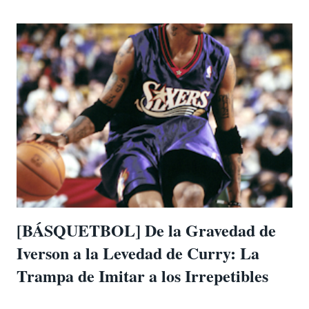
cambio. Decidí empezar a escribir en este blog de
manera casi "editorial": sin cuotas de palabras, sin
calendarios de publicación forzados y, sobre todo, sin
obligaciones. No escribía para complacer a un algoritmo
ni para encajar en la agenda de ninguna institución.
Empecé a escribir por una razón mucho más primitiva y
urgente: la necesidad de ventilar . Quería que este
espacio fuera exactamente lo que reza el encabezado de
mi página web: «Un rincón en medio del alborotado
internet de siempre. Una voz en medio del bullicio
normalizado.» Me propuse ob...
[BÁSQUETBOL] De la Gravedad de
Iverson a la Levedad de Curry: La
Trampa de Imitar a los Irrepetibles