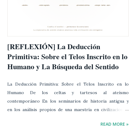
d
a
s
[REFLEXIÓN] La Deducción
Primitiva: Sobre el Telos Inscrito en lo
Humano y La Búsqueda del Sentido
La Deducción Primitiva: Sobre el Telos Inscrito en lo
Humano De los celtas y tartesos al ateísmo
contemporáneo En los seminarios de historia antigua y
en los análisis propios de una maestría en civilizaciones,
al sumergirse en el estudio de pueblos como los celtas ,
READ MORE »
los tartesos , los babilonios o las culturas
mesoamericanas, emerge un patrón que no puede