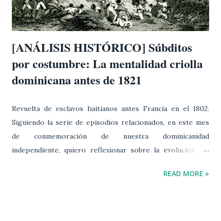
por sus ligamentos, y hoy entiendo que ese miedo era
fundado. No era Muggsy Bogues , quien ...
[ANÁLISIS HISTÓRICO] Súbditos
por costumbre: La mentalidad criolla
dominicana antes de 1821
Revuelta de esclavos haitianos antes Francia en el 1802.
Siguiendo la serie de episodios relacionados, en este mes
de conmemoración de nuestra dominicanidad
independiente, quiero reflexionar sobre la evolución del
pensamiento criollo antes de consolidarse como una
READ MORE »
visión propia de nacionalismo, soberanía y patriotismo.
Primero que nada, cuando hablamos de criollos nos
referimos a aquellos dominicanos de ascendencia o
descendencia española directa, quienes para principios