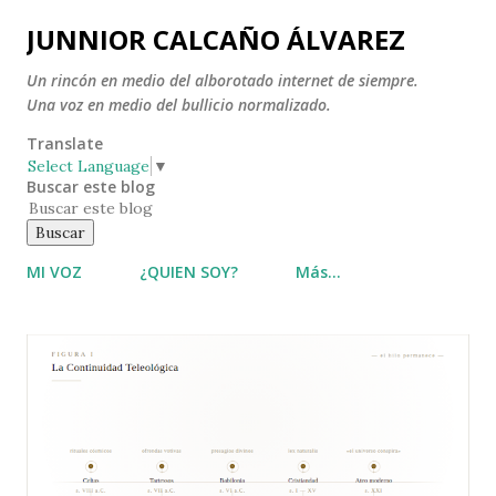
Ir al contenido principal
JUNNIOR CALCAÑO ÁLVAREZ
Un rincón en medio del alborotado internet de siempre.
Una voz en medio del bullicio normalizado.
Translate
Select Language
▼
Buscar este blog
MI VOZ
¿QUIEN SOY?
Más…
E
n
t
r
a