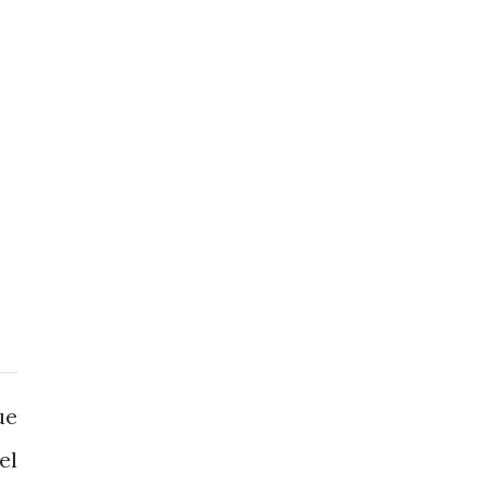
ue
el