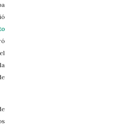
pa
ió
to
ró
el
la
de
de
os