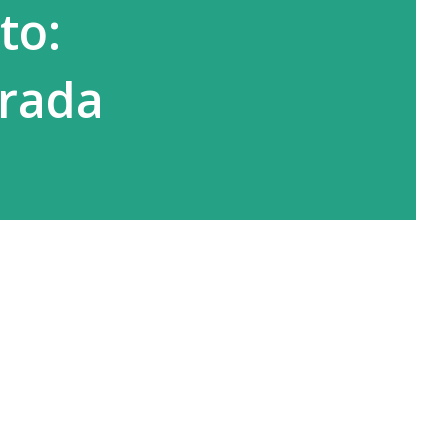
to:
orada