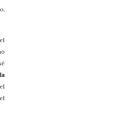
o,
el
no
sé
la
el
el